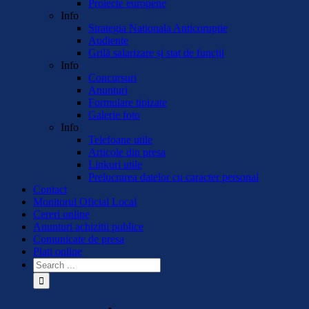
Proiecte europene
Info
Strategia Nationala Anticoruptie
Audiente
Grilă salarizare și stat de funcții
Info
Concursuri
Anunturi
Formulare tipizate
Galerie foto
Info
Telefoane utile
Articole din presa
Linkuri utile
Prelucrarea datelor cu caracter personal
Contact
Monitorul Oficial Local
Cereri online
Anunturi achizitii publice
Comunicate de presa
Plati online