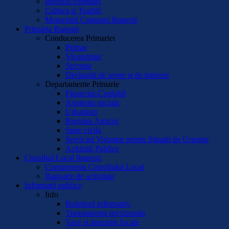
Istoricul comunei
Cultura si Traditii
Momentul Comunei Ibanesti
Primaria Ibanesti
Conducerea Primariei
Primar
Viceprimar
Secretar
Declaratii de avere și de interese
Departamente Primarie
Financiar-Contabil
Asistenta sociala
Urbanism
Registru Agricol
Stare civila
Serviciul Voluntar pentru Situatii de Urgenta
Achizitii Publice
Consiliul Local Ibanesti
Componenta Consiliului Local
Rapoarte de activitate
Informatii publice
Info
Buletinul informativ
Transparenta decizionala
Taxe si impozite locale