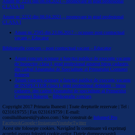
Anunt nr. 2231 din 08.04.2021 – promovare in grad profesional
CLASA III
Anunt nr. 2232 din 08.04.2021 – promovare in grad profesional
CLASA I
Anunt nr. 2595 din 23.06.2017 – ocupare post contractual
vacant – Educator
Bibliografie concurs – post contractual vacant – Educator
Anunt concurs ocupare a funcției publice de execuție vacante
de Inspector, clasa I, grad profesional asistent birou cadastru,
din cadrul Aparatului de Specialitate al Primarului Comunei
Ibănești
Anunt concurs ocupare a funcției publice de execuție vacante
de INSPECTOR,clasa I, grad profesional debutant – birou
cadastru, din cadrul Aparatului de specialitate al Primarului
Comunei Ibănești
–
Bibliografie concurs
Copyright 2017 Primaria Ibanesti | Toate drepturile rezervate | Tel :
0231619755 | Fax 0231619759 | E-mail:
consiliulibanesti@yahoo.com | Site construit de
Infomed Pro
Facebook
Google+
Instagram
Youtube
Twitter
Acest site foloseşte cookies. Navigând în continuare vă exprimaţi
acordul asupra folosirii cookie-urilor. Datele dumneavoastră