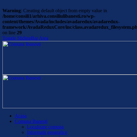
Warning
: Creating default object from empty value in
/home/consili1/arhiva.consiliulibanesti.ro/wp-
content/themes/Avada/includes/avadaredux/avadaredux-
framework/AvadaReduxCore/inc/class.avadaredux_filesystem.p
on line
29
Toggle SlidingBar Area
Acasa
Comuna Ibanesti
Localizare comuna
Informatii geografice